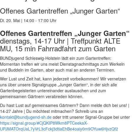
Offenes Gartentreffen „Junger Garten“
Di. 20. Mai
|
14:00 - 17:00 Uhr
Offenes Gartentreffen „Junger Garten“
dienstags, 14-17 Uhr | Treffpunkt ALTE
MU, 15 min Fahrradfahrt zum Garten
BUNDjugend Schleswig-Holstein lädt ein zum Gartentreffen:
Momentan treffen wir uns meist Dienstagnachmittags zum Werkeln
und Buddeln im Garten, aber auch mal an anderen Terminen.
Wer Lust und Zeit hat, kann jederzeit vorbeikommen! Wir vernetzen
uns über unsere Signalgruppe „Junger Garten“, in der sich alle
Gartenbegeisterten untereinander austauschen und zum
gemeinsamen Gärtnern verabreden können.
Du hast Lust auf gemeinsames Gärtnern? Dann melde dich bei uns! |
14-27 Jahre | Du möchtest mitmachen? Schreib uns an
kontakt@bundjugend-sh.de
oder tritt unserer Signal-Gruppe bei unter
https://signal.group/#CjQKIP8Wkm8PTCeekaX-
UPJMATOrqUaL7yVrL3cFckj3dtiaEhBe4oaiy0m9OYuw6HjvzQf2