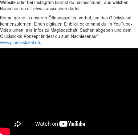
Website oder bei Instagram kannst du nachschauen, aus welchen
Bereichen du dir etwas aussuchen darfst.
Komm gerne in unseren Öffnungszeiten vorbei, um das Glückslokal
kennenzulernen. Einen digitalen Einblick bekommst du im YouTube-
Video unten, alle Infos zu Mitgliedschaft, Sachen abgeben und dem
Glückslokal-Konzept findest du zum Nachlesenauf
www.glueckslokal.de
.