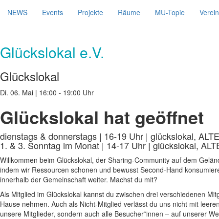
NEWS
Events
Projekte
Räume
MU-Topie
Verein
Glückslokal e.V.
Glückslokal
Di. 06. Mai
|
16:00 - 19:00 Uhr
Glückslokal hat geöffnet
dienstags & donnerstags | 16-19 Uhr | glückslokal, AL
1. & 3. Sonntag im Monat | 14-17 Uhr | glückslokal, AL
Willkommen beim Glückslokal, der Sharing-Community auf dem Geländ
indem wir Ressourcen schonen und bewusst Second-Hand konsumieren,
innerhalb der Gemeinschaft weiter. Machst du mit?
Als Mitglied im Glückslokal kannst du zwischen drei verschiedenen Mi
Hause nehmen. Auch als Nicht-Mitglied verlässt du uns nicht mit leer
unsere Mitglieder, sondern auch alle Besucher*innen – auf unserer W