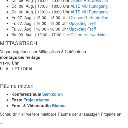
Do. 06. Aug.
|
16:00 - 20:00 Uhr
Offene Holzwerkstatt
Do. 06. Aug.
|
17:00 - 18:00 Uhr
ALTE MU Rundgang
Do. 06. Aug.
|
17:00 - 18:00 Uhr
ALTE MU Rundgang
Fr. 07. Aug.
|
15:00 - 18:00 Uhr
Offenes Gartentreffen
Fr. 07. Aug.
|
16:00 - 18:00 Uhr
Upcycling-Treff
Fr. 07. Aug.
|
16:00 - 18:00 Uhr
Upcycling-Treff
So. 09. Aug.
|
12:00 - 17:00 Uhr
Offene Holzwerkstatt
MITTAGSTISCH
Vegan-vegetarischer Mittagstisch & Cafébetrieb
montags bis freitags
11-16 Uhr
LILA LUFT LOKAL
–
Räume mieten
Konferenzraum
Semikolon
Feste
Projekträume
Foto- & Videostudio
Bianco
Schau dir
hier
weitere mietbare Räume der ansässigen Projekte an.
–