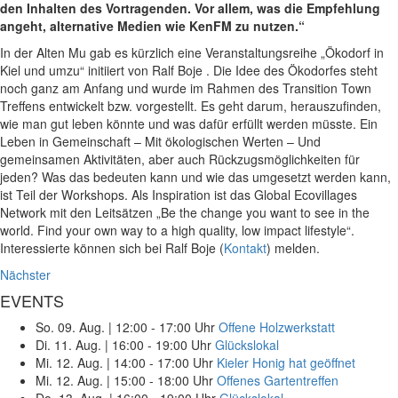
den Inhalten des Vortragenden. Vor allem, was die Empfehlung
angeht, alternative Medien wie KenFM zu nutzen.“
In der Alten Mu gab es kürzlich eine Veranstaltungsreihe „Ökodorf in
Kiel und umzu“ initiiert von Ralf Boje . Die Idee des Ökodorfes steht
noch ganz am Anfang und wurde im Rahmen des Transition Town
Treffens entwickelt bzw. vorgestellt. Es geht darum, herauszufinden,
wie man gut leben könnte und was dafür erfüllt werden müsste. Ein
Leben in Gemeinschaft – Mit ökologischen Werten – Und
gemeinsamen Aktivitäten, aber auch Rückzugsmöglichkeiten für
jeden? Was das bedeuten kann und wie das umgesetzt werden kann,
ist Teil der Workshops. Als Inspiration ist das Global Ecovillages
Network mit den Leitsätzen „Be the change you want to see in the
world. Find your own way to a high quality, low impact lifestyle“.
Interessierte können sich bei Ralf Boje (
Kontakt
) melden.
Nächster
EVENTS
So. 09. Aug.
|
12:00 - 17:00 Uhr
Offene Holzwerkstatt
Di. 11. Aug.
|
16:00 - 19:00 Uhr
Glückslokal
Mi. 12. Aug.
|
14:00 - 17:00 Uhr
Kieler Honig hat geöffnet
Mi. 12. Aug.
|
15:00 - 18:00 Uhr
Offenes Gartentreffen
Do. 13. Aug.
|
16:00 - 19:00 Uhr
Glückslokal