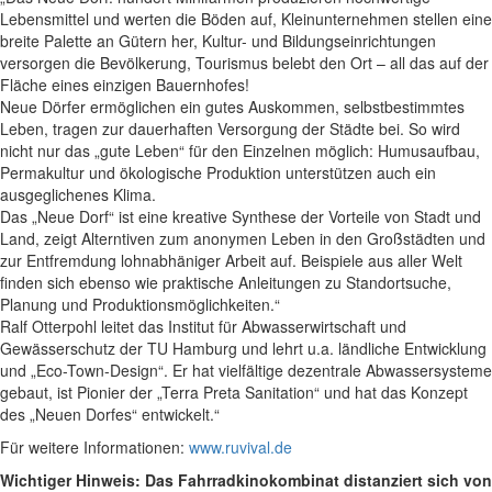
Lebensmittel und werten die Böden auf, Kleinunternehmen stellen eine
breite Palette an Gütern her, Kultur- und Bildungseinrichtungen
versorgen die Bevölkerung, Tourismus belebt den Ort – all das auf der
Fläche eines einzigen Bauernhofes!
Neue Dörfer ermöglichen ein gutes Auskommen, selbstbestimmtes
Leben, tragen zur dauerhaften Versorgung der Städte
bei. So wird
nicht nur das „gute Leben“ für den Einzelnen möglich: Humusaufbau,
Permakultur und ökologische Produktion unterstützen auch ein
ausgeglichenes Klima.
Das „Neue Dorf“ ist eine kreative Synthese der Vorteile von Stadt und
Land, zeigt Alterntiven zum anonymen Leben in den Großstädten und
zur Entfremdung lohnabhäniger Arbeit auf. Beispiele aus aller Welt
finden sich ebenso wie praktische Anleitungen zu Standortsuche,
Planung und Produktionsmöglichkeiten.“
Ralf Otterpohl leitet das Institut für Abwasserwirtschaft und
Gewässerschutz der TU Hamburg und lehrt u.a. ländliche Entwicklung
und „Eco-Town-Design“. Er hat vielfältige dezentrale Abwassersysteme
gebaut, ist Pionier der „Terra Preta Sanitation“ und hat das Konzept
des „Neuen Dorfes“ entwickelt.“
Für weitere Informationen:
www.ruvival.de
Wichtiger Hinweis: Das Fahrradkinokombinat distanziert sich von