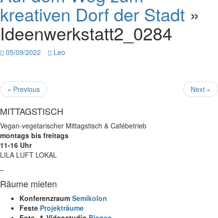
kreativen Dorf der Stadt
»
Ideenwerkstatt2_0284
05/09/2022
Leo
« Previous
Next »
MITTAGSTISCH
Vegan-vegetarischer Mittagstisch & Cafébetrieb
montags bis freitags
11-16 Uhr
LILA LUFT LOKAL
–
Räume mieten
Konferenzraum
Semikolon
Feste
Projekträume
Foto- & Videostudio
Bianco