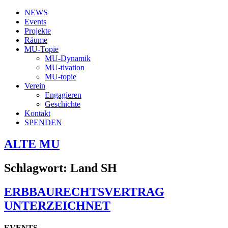
NEWS
Events
Projekte
Räume
MU-Topie
MU-Dynamik
MU-tivation
MU-topie
Verein
Engagieren
Geschichte
Kontakt
SPENDEN
ALTE MU
Schlagwort:
Land SH
ERBBAURECHTSVERTRAG
UNTERZEICHNET
EVENTS