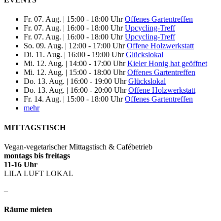
Fr. 07. Aug.
|
15:00 - 18:00 Uhr
Offenes Gartentreffen
Fr. 07. Aug.
|
16:00 - 18:00 Uhr
Upcycling-Treff
Fr. 07. Aug.
|
16:00 - 18:00 Uhr
Upcycling-Treff
So. 09. Aug.
|
12:00 - 17:00 Uhr
Offene Holzwerkstatt
Di. 11. Aug.
|
16:00 - 19:00 Uhr
Glückslokal
Mi. 12. Aug.
|
14:00 - 17:00 Uhr
Kieler Honig hat geöffnet
Mi. 12. Aug.
|
15:00 - 18:00 Uhr
Offenes Gartentreffen
Do. 13. Aug.
|
16:00 - 19:00 Uhr
Glückslokal
Do. 13. Aug.
|
16:00 - 20:00 Uhr
Offene Holzwerkstatt
Fr. 14. Aug.
|
15:00 - 18:00 Uhr
Offenes Gartentreffen
mehr
MITTAGSTISCH
Vegan-vegetarischer Mittagstisch & Cafébetrieb
montags bis freitags
11-16 Uhr
LILA LUFT LOKAL
–
Räume mieten