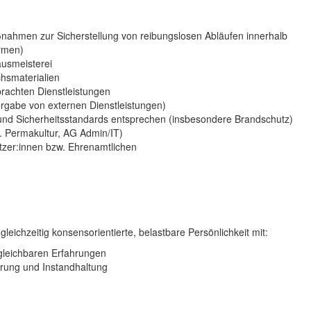
nahmen zur Sicherstellung von reibungslosen Abläufen innerhalb
irmen)
usmeisterei
chsmaterialien
brachten Dienstleistungen
ergabe von externen Dienstleistungen)
 und Sicherheitsstandards entsprechen (insbesondere Brandschutz)
 Permakultur, AG Admin/IT)
utzer:innen bzw. Ehrenamtlichen
eichzeitig konsensorientierte, belastbare Persönlichkeit mit:
gleichbaren Erfahrungen
erung und Instandhaltung