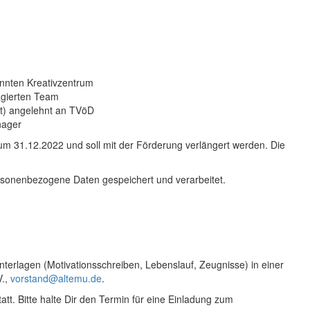
annten Kreativzentrum
agierten Team
eit) angelehnt an TVöD
anager
s zum 31.12.2022 und soll mit der Förderung verlängert werden. Die
sonenbezogene Daten gespeichert und verarbeitet.
erlagen (Motivationsschreiben, Lebenslauf, Zeugnisse) in einer
V.,
vorstand@altemu.de
.
t. Bitte halte Dir den Termin für eine Einladung zum