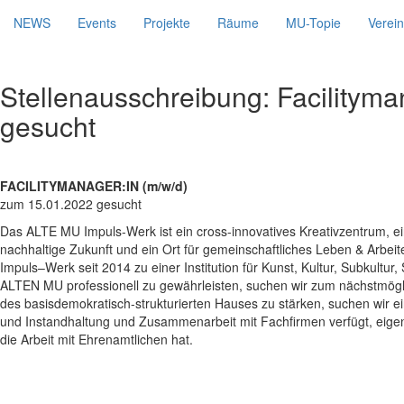
NEWS
Events
Projekte
Räume
MU-Topie
Verein
Stellenausschreibung: Facilitym
gesucht
FACILITYMANAGER:IN (m/w/d)
zum 15.01.2022 gesucht
Das ALTE MU Impuls-Werk ist ein cross-innovatives Kreativzentrum, ein
nachhaltige Zukunft und ein Ort für gemeinschaftliches Leben & Arbe
Impuls–Werk seit 2014 zu einer Institution für Kunst, Kultur, Subkultur
ALTEN MU professionell zu gewährleisten, suchen wir zum nächstmögli
des basisdemokratisch-strukturierten Hauses zu stärken, suchen wir
und Instandhaltung und Zusammenarbeit mit Fachfirmen verfügt, eigene
die Arbeit mit Ehrenamtlichen hat.