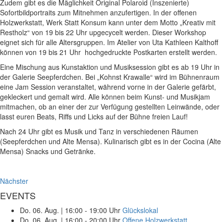
Zudem gibt es die Mäglichkeit Original Polaroid (Inszenierte)
Sofortbildportraits zum Mitnehmen anzufertigen. In der offenen
Holzwerkstatt, Werk Statt Konsum kann unter dem Motto „Kreativ mit
Restholz“ von 19 bis 22 Uhr upgecycelt werden. Dieser Workshop
eignet sich für alle Altersgruppen. Im Atelier von Uta Kathleen Kalthoff
können von 19 bis 21 Uhr hochgedruckte Postkarten erstellt werden.
Eine Mischung aus Kunstaktion und Musiksession gibt es ab 19 Uhr in
der Galerie Seepferdchen. Bei „Kohnst Krawalle“ wird im Bühnenraum
eine Jam Session veranstaltet, während vorne in der Galerie gefärbt,
gekleckert und gemalt wird. Alle können beim Kunst- und Musikjam
mitmachen, ob an einer der zur Verfügung gestellten Leinwände, oder
lasst euren Beats, Riffs und Licks auf der Bühne freien Lauf!
Nach 24 Uhr gibt es Musik und Tanz in verschiedenen Räumen
(Seepferdchen und Alte Mensa). Kulinarisch gibt es in der Cocina (Alte
Mensa) Snacks und Getränke.
Nächster
EVENTS
Do. 06. Aug.
|
16:00 - 19:00 Uhr
Glückslokal
Do. 06. Aug.
|
16:00 - 20:00 Uhr
Offene Holzwerkstatt