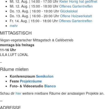
Mi. 12. Aug.
|
14:00 - 17:00 Uhr
Kieler Honig hat geöffnet
Mi. 12. Aug.
|
15:00 - 18:00 Uhr
Offenes Gartentreffen
Do. 13. Aug.
|
16:00 - 19:00 Uhr
Glückslokal
Do. 13. Aug.
|
16:00 - 20:00 Uhr
Offene Holzwerkstatt
Fr. 14. Aug.
|
15:00 - 18:00 Uhr
Offenes Gartentreffen
mehr
MITTAGSTISCH
Vegan-vegetarischer Mittagstisch & Cafébetrieb
montags bis freitags
11-16 Uhr
LILA LUFT LOKAL
–
Räume mieten
Konferenzraum
Semikolon
Feste
Projekträume
Foto- & Videostudio
Bianco
Schau dir
hier
weitere mietbare Räume der ansässigen Projekte an.
–
ADRESSE