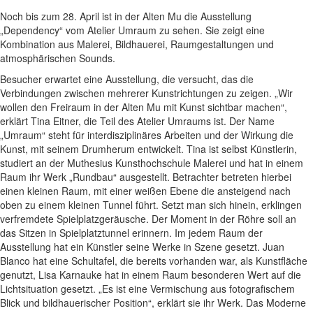
Noch bis zum 28. April ist in der Alten Mu die Ausstellung
„Dependency“ vom Atelier Umraum zu sehen. Sie zeigt eine
Kombination aus Malerei, Bildhauerei, Raumgestaltungen und
atmosphärischen Sounds.
Besucher erwartet eine Ausstellung, die versucht, das die
Verbindungen zwischen mehrerer Kunstrichtungen zu zeigen. „Wir
wollen den Freiraum in der Alten Mu mit Kunst sichtbar machen“,
erklärt Tina Eitner, die Teil des Atelier Umraums ist. Der Name
„Umraum“ steht für interdisziplinäres Arbeiten und der Wirkung die
Kunst, mit seinem Drumherum entwickelt. Tina ist selbst Künstlerin,
studiert an der Muthesius Kunsthochschule Malerei und hat in einem
Raum ihr Werk „Rundbau“ ausgestellt. Betrachter betreten hierbei
einen kleinen Raum, mit einer weißen Ebene die ansteigend nach
oben zu einem kleinen Tunnel führt. Setzt man sich hinein, erklingen
verfremdete Spielplatzgeräusche. Der Moment in der Röhre soll an
das Sitzen in Spielplatztunnel erinnern. Im jedem Raum der
Ausstellung hat ein Künstler seine Werke in Szene gesetzt. Juan
Blanco hat eine Schultafel, die bereits vorhanden war, als Kunstfläche
genutzt, Lisa Karnauke hat in einem Raum besonderen Wert auf die
Lichtsituation gesetzt. „Es ist eine Vermischung aus fotografischem
Blick und bildhauerischer Position“, erklärt sie ihr Werk. Das Moderne