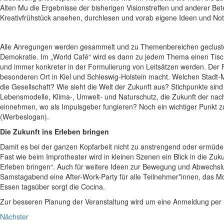
Alten Mu die Ergebnisse der bisherigen Visionstreffen und anderer B
Kreativfrühstück ansehen, durchlesen und vorab eigene Ideen und Noti
Alle Anregungen werden gesammelt und zu Themenbereichen gecluster
Demokratie. Im „World Café“ wird es dann zu jedem Thema einen Tisch
und immer konkreter in der Formulierung von Leitsätzen werden. Der F
besonderen Ort in Kiel und Schleswig-Holstein macht. Welchen Stadt-Me
die Gesellschaft? Wie sieht die Welt der Zukunft aus? Stichpunkte sind
Lebensmodelle, Klima-, Umwelt- und Naturschutz, die Zukunft der nac
einnehmen, wo als Impulsgeber fungieren? Noch ein wichtiger Punkt zur
(Werbeslogan).
Die Zukunft ins Erleben bringen
Damit es bei der ganzen Kopfarbeit nicht zu anstrengend oder ermüden
Fast wie beim Improtheater wird in kleinen Szenen ein Blick in die Zu
Erleben bringen“. Auch für weitere Ideen zur Bewegung und Abwechsl
Samstagabend eine After-Work-Party für alle Teilnehmer*innen, das Mot
Essen tagsüber sorgt die Cocina.
Zur besseren Planung der Veranstaltung wird um eine Anmeldung per
Nächster