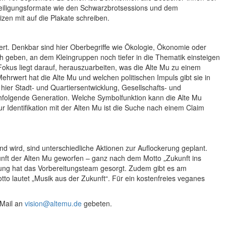
eteiligungsformate wie den Schwarzbrotsessions und dem
zen mit auf die Plakate schreiben.
t. Denkbar sind hier Oberbegriffe wie Ökologie, Ökonomie oder
 geben, an dem Kleingruppen noch tiefer in die Thematik einsteigen
okus liegt darauf, herauszuarbeiten, was die Alte Mu zu einem
hrwert hat die Alte Mu und welchen politischen Impuls gibt sie in
 hier Stadt- und Quartiersentwicklung, Gesellschafts- und
hfolgende Generation. Welche Symbolfunktion kann die Alte Mu
 Identifikation mit der Alten Mu ist die Suche nach einem Claim
d wird, sind unterschiedliche Aktionen zur Auflockerung geplant.
kunft der Alten Mu geworfen – ganz nach dem Motto „Zukunft ins
ung hat das Vorbereitungsteam gesorgt. Zudem gibt es am
to lautet „Musik aus der Zukunft“. Für ein kostenfreies veganes
 Mail an
vision@altemu.de
gebeten.