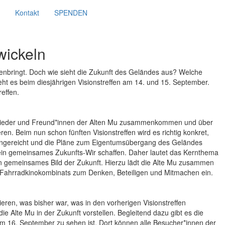
Kontakt
SPENDEN
wickeln
menbringt. Doch wie sieht die Zukunft des Geländes aus? Welche
t es beim diesjährigen Visionstreffen am 14. und 15. September.
effen.
Mitglieder und Freund*innen der Alten Mu zusammenkommen und über
ren. Beim nun schon fünften Visionstreffen wird es richtig konkret,
e eingereicht und die Pläne zum Eigentumsübergang des Geländes
 ein gemeinsames Zukunfts-Wir schaffen. Daher lautet das Kernthema
 ein gemeinsames Bild der Zukunft. Hierzu lädt die Alte Mu zusammen
Fahrradkinokombinats zum Denken, Beteiligen und Mitmachen ein.
eren, was bisher war, was in den vorherigen Visionstreffen
e Alte Mu in der Zukunft vorstellen. Begleitend dazu gibt es die
zum 16. September zu sehen ist. Dort können alle Besucher*innen der