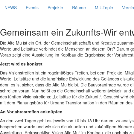
NEWS
Events
Projekte
Räume
MU-Topie
Verein
Gemeinsam ein Zukunfts-Wir ent
Die Alte Mu ist ein Ort, der Gemeinschaft schafft und Kreative zusam
Werte und Leitsätze verbindet die Menschen an diesem Ort? Darum geh
Vorab zeigt eine Ausstellung im Kopfbau die Ergebnisse der Vorjahrestr
Jetzt wird es konkret
Das Visionstreffen ist ein regelmäßiges Treffen, bei dem Projekte, 
Werte, Leitsätze und die langfristige Entwicklung des Geländes diskutie
denn es ist sicher, dass die Alte Mu bleibt. Die Bauvoranfrage wurd
schreiten voran. Nun heißt es die Gemeinschaft weiterentwickeln und
des fünften Visionstreffens: „Leitsätze für die Zukunft“. Gesucht wird
mit dem Planungsbüro für Urbane Transformation in den Räumen des 
An Vorjahrestreffen anknüpfen
An den zwei Tagen geht es jeweils von 10 bis 18 Uhr darum, zu analysi
besprochen wurde und wie sich die aktuellen und zukünftigen Akteure di
Ausstellung „Retrospektive Vision Alte Mu“ im Kopfbau, die noch bis 