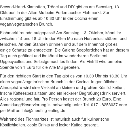
Second-Hand-Klamotten, Trödel und DIY gibt es am Samstag, 13.
Oktober, in der Alten Mu beim Perlentaucher-Flohmarkt. Zur
Einstimmung gibt es ab 10.30 Uhr in der Cocina einen
vegan/vegetarischen Brunch.
Flohmarktfreunde aufgepasst! Am Samstag, 13. Oktober, könnt ihr
zwischen 14 und 18 Uhr in der Alten Mu nach Herzenlust stöbern und
feilschen. An den Ständen drinnen und auf dem Innenhof gibt es
einige Schätze zu entdecken. Die Galerie Seepferdchen hat an diesem
Tag auch geöffnet und ihr könnt im wunderbaren Sortiment
Upgecyceltes und Selbstgemachtes finden. Als Eintritt wird um eine
Spende von 1 Euro für die Alte Mu gebeten.
Für den richtigen Start in den Tag gibt es von 10.30 Uhr bis 13.30 Uhr
einen vegan/vegetarischen Brunch in der Cocina. In gemütlicher
Atmosphäre wird eine Vielzahl an kleinen und großen Köstlichkeiten,
frische Kaffeespezialitäten und ein leckerer Begrüßungsdrink serviert.
Alles regional und fair. Pro Person kostet der Brunch 20 Euro. Eine
Anmeldung/Reservierung ist notwendig unter Tel. 0171-8253037 oder
per Mail an info@meeting-eating.de.
Während des Flohmarktes ist natürlich auch für kulinarische
Köstlichkeiten, coole Drinks und lecker Kaffee gesorgt.