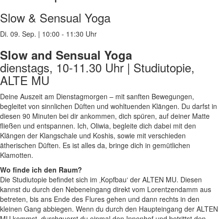
Slow & Sensual Yoga
Di. 09. Sep.
|
10:00 - 11:30 Uhr
Slow and Sensual Yoga
dienstags, 10-11.30 Uhr | Studiutopie,
ALTE MU
Deine Auszeit am Dienstagmorgen – mit sanften Bewegungen,
begleitet von sinnlichen Düften und wohltuenden Klängen.
Du darfst in
diesen 90 Minuten bei dir ankommen, dich spüren, auf deiner Matte
fließen und entspannen. Ich, Oliwia, begleite dich dabei mit den
Klängen der Klangschale und Koshis, sowie mit verschieden
ätherischen Düften.
Es ist alles da, bringe dich in gemütlichen
Klamotten.
Wo finde ich den Raum?
Die Studiutopie befindet sich im ‚Kopfbau‘ der ALTEN MU. Diesen
kannst du durch den Nebeneingang direkt vom Lorentzendamm aus
betreten, bis ans Ende des Flures gehen und dann rechts in den
kleinen Gang abbiegen. Wenn du durch den Haupteingang der ALTEN
MU kommst, durchquerst du einmal den Innenhof und betrittst den