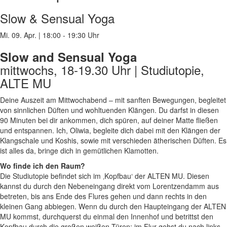
Slow & Sensual Yoga
Mi. 09. Apr.
|
18:00 - 19:30 Uhr
Slow and Sensual Yoga
mittwochs, 18-19.30 Uhr | Studiutopie,
ALTE MU
Deine Auszeit am Mittwochabend – mit sanften Bewegungen, begleitet
von sinnlichen Düften und wohltuenden Klängen.
Du darfst in diesen
90 Minuten bei dir ankommen, dich spüren, auf deiner Matte fließen
und entspannen. Ich, Oliwia, begleite dich dabei mit den Klängen der
Klangschale und Koshis, sowie mit verschieden ätherischen Düften.
Es
ist alles da, bringe dich in gemütlichen Klamotten.
Wo finde ich den Raum?
Die Studiutopie befindet sich im ‚Kopfbau‘ der ALTEN MU. Diesen
kannst du durch den Nebeneingang direkt vom Lorentzendamm aus
betreten, bis ans Ende des Flures gehen und dann rechts in den
kleinen Gang abbiegen. Wenn du durch den Haupteingang der ALTEN
MU kommst, durchquerst du einmal den Innenhof und betrittst den
Kopfbau durch die großen weißen Türen; im Flur gehst du nach links