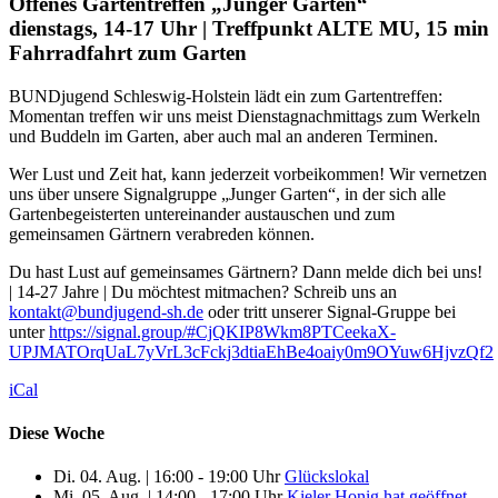
Offenes Gartentreffen „Junger Garten“
dienstags, 14-17 Uhr | Treffpunkt ALTE MU, 15 min
Fahrradfahrt zum Garten
BUNDjugend Schleswig-Holstein lädt ein zum Gartentreffen:
Momentan treffen wir uns meist Dienstagnachmittags zum Werkeln
und Buddeln im Garten, aber auch mal an anderen Terminen.
Wer Lust und Zeit hat, kann jederzeit vorbeikommen! Wir vernetzen
uns über unsere Signalgruppe „Junger Garten“, in der sich alle
Gartenbegeisterten untereinander austauschen und zum
gemeinsamen Gärtnern verabreden können.
Du hast Lust auf gemeinsames Gärtnern? Dann melde dich bei uns!
| 14-27 Jahre | Du möchtest mitmachen? Schreib uns an
kontakt@bundjugend-sh.de
oder tritt unserer Signal-Gruppe bei
unter
https://signal.group/#CjQKIP8Wkm8PTCeekaX-
UPJMATOrqUaL7yVrL3cFckj3dtiaEhBe4oaiy0m9OYuw6HjvzQf2
iCal
Diese Woche
Di. 04. Aug.
|
16:00 - 19:00 Uhr
Glückslokal
Mi. 05. Aug.
|
14:00 - 17:00 Uhr
Kieler Honig hat geöffnet