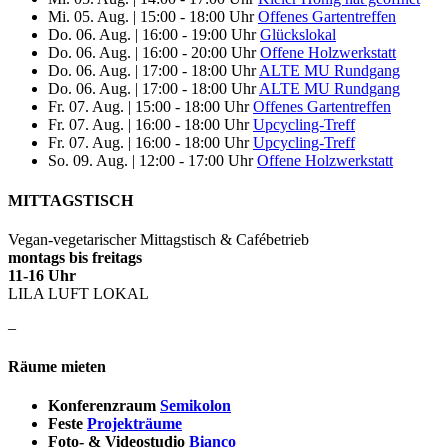
Mi. 05. Aug.
|
15:00 - 18:00 Uhr
Offenes Gartentreffen
Do. 06. Aug.
|
16:00 - 19:00 Uhr
Glückslokal
Do. 06. Aug.
|
16:00 - 20:00 Uhr
Offene Holzwerkstatt
Do. 06. Aug.
|
17:00 - 18:00 Uhr
ALTE MU Rundgang
Do. 06. Aug.
|
17:00 - 18:00 Uhr
ALTE MU Rundgang
Fr. 07. Aug.
|
15:00 - 18:00 Uhr
Offenes Gartentreffen
Fr. 07. Aug.
|
16:00 - 18:00 Uhr
Upcycling-Treff
Fr. 07. Aug.
|
16:00 - 18:00 Uhr
Upcycling-Treff
So. 09. Aug.
|
12:00 - 17:00 Uhr
Offene Holzwerkstatt
MITTAGSTISCH
Vegan-vegetarischer Mittagstisch & Cafébetrieb
montags bis freitags
11-16 Uhr
LILA LUFT LOKAL
–
Räume mieten
Konferenzraum
Semikolon
Feste
Projekträume
Foto- & Videostudio
Bianco