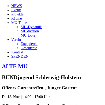
NEWS
Events
Projekte
Räume
MU-Topie
MU-Dynamik
MU-tivation
MU-topie
Verein
Engagieren
Geschichte
Kontakt
SPENDEN
ALTE MU
BUNDjugend Schleswig-Holstein
Offenes Gartentreffen „Junger Garten“
Di. 18. Nov.
|
14:00 - 17:00 Uhr