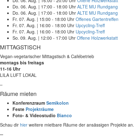
Do. 06. Aug.
|
16:00 - 20:00 Uhr
Offene Holzwerkstatt
Do. 06. Aug.
|
17:00 - 18:00 Uhr
ALTE MU Rundgang
Do. 06. Aug.
|
17:00 - 18:00 Uhr
ALTE MU Rundgang
Fr. 07. Aug.
|
15:00 - 18:00 Uhr
Offenes Gartentreffen
Fr. 07. Aug.
|
16:00 - 18:00 Uhr
Upcycling-Treff
Fr. 07. Aug.
|
16:00 - 18:00 Uhr
Upcycling-Treff
So. 09. Aug.
|
12:00 - 17:00 Uhr
Offene Holzwerkstatt
MITTAGSTISCH
Vegan-vegetarischer Mittagstisch & Cafébetrieb
montags bis freitags
11-16 Uhr
LILA LUFT LOKAL
–
Räume mieten
Konferenzraum
Semikolon
Feste
Projekträume
Foto- & Videostudio
Bianco
Schau dir
hier
weitere mietbare Räume der ansässigen Projekte an.
–