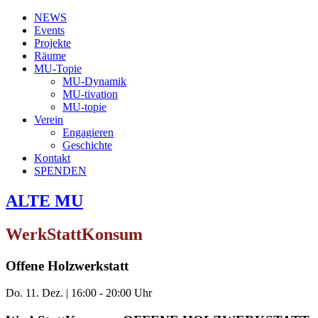
NEWS
Events
Projekte
Räume
MU-Topie
MU-Dynamik
MU-tivation
MU-topie
Verein
Engagieren
Geschichte
Kontakt
SPENDEN
ALTE MU
WerkStattKonsum
Offene Holzwerkstatt
Do. 11. Dez.
|
16:00 - 20:00 Uhr