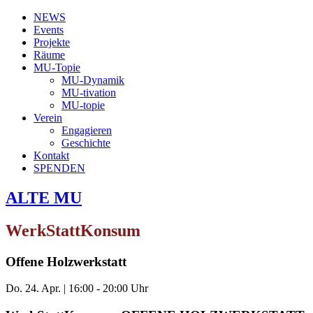
NEWS
Events
Projekte
Räume
MU-Topie
MU-Dynamik
MU-tivation
MU-topie
Verein
Engagieren
Geschichte
Kontakt
SPENDEN
ALTE MU
WerkStattKonsum
Offene Holzwerkstatt
Do. 24. Apr.
|
16:00 - 20:00 Uhr