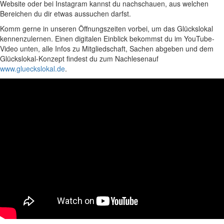
Website oder bei Instagram kannst du nachschauen, aus welchen
Bereichen du dir etwas aussuchen darfst.
Komm gerne in unseren Öffnungszeiten vorbei, um das Glückslokal
kennenzulernen. Einen digitalen Einblick bekommst du im YouTube-
Video unten, alle Infos zu Mitgliedschaft, Sachen abgeben und dem
Glückslokal-Konzept findest du zum Nachlesenauf
www.glueckslokal.de
.