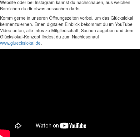
Website oder bei Instagram kannst du nachschauen, aus welchen
Bereichen du dir etwas aussuchen darfst.
Komm gerne in unseren Öffnungszeiten vorbei, um das Glückslokal
kennenzulernen. Einen digitalen Einblick bekommst du im YouTube-
Video unten, alle Infos zu Mitgliedschaft, Sachen abgeben und dem
Glückslokal-Konzept findest du zum Nachlesenauf
www.glueckslokal.de
.