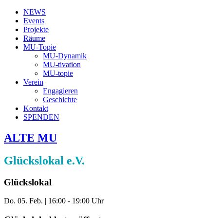
NEWS
Events
Projekte
Räume
MU-Topie
MU-Dynamik
MU-tivation
MU-topie
Verein
Engagieren
Geschichte
Kontakt
SPENDEN
ALTE MU
Glückslokal e.V.
Glückslokal
Do. 05. Feb.
|
16:00 - 19:00 Uhr