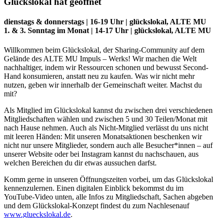
Glückslokal hat geöffnet
dienstags & donnerstags | 16-19 Uhr | glückslokal, ALTE MU
1. & 3. Sonntag im Monat | 14-17 Uhr | glückslokal, ALTE MU
Willkommen beim Glückslokal, der Sharing-Community auf dem
Gelände des ALTE MU Impuls – Werks! Wir machen die Welt
nachhaltiger, indem wir Ressourcen schonen und bewusst Second-
Hand konsumieren, anstatt neu zu kaufen. Was wir nicht mehr
nutzen, geben wir innerhalb der Gemeinschaft weiter. Machst du
mit?
Als Mitglied im Glückslokal kannst du zwischen drei verschiedenen
Mitgliedschaften wählen und zwischen 5 und 30 Teilen/Monat mit
nach Hause nehmen. Auch als Nicht-Mitglied verlässt du uns nicht
mit leeren Händen: Mit unseren Monatsaktionen beschenken wir
nicht nur unsere Mitglieder, sondern auch alle Besucher*innen – auf
unserer Website oder bei Instagram kannst du nachschauen, aus
welchen Bereichen du dir etwas aussuchen darfst.
Komm gerne in unseren Öffnungszeiten vorbei, um das Glückslokal
kennenzulernen. Einen digitalen Einblick bekommst du im
YouTube-Video unten, alle Infos zu Mitgliedschaft, Sachen abgeben
und dem Glückslokal-Konzept findest du zum Nachlesenauf
www.glueckslokal.de
.