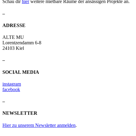
Schau dir
hier
weitere mietbare Räume der ansässigen Projekte an.
–
ADRESSE
ALTE MU
Lorentzendamm 6-8
24103 Kiel
–
SOCIAL MEDIA
instagram
facebook
–
NEWSLETTER
Hier zu unserem Newsletter anmelden
.