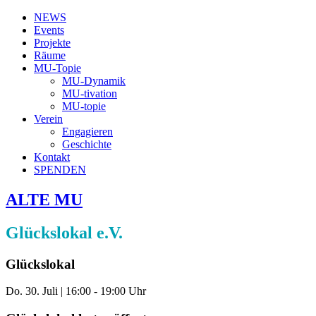
NEWS
Events
Projekte
Räume
MU-Topie
MU-Dynamik
MU-tivation
MU-topie
Verein
Engagieren
Geschichte
Kontakt
SPENDEN
ALTE MU
Glückslokal e.V.
Glückslokal
Do. 30. Juli
|
16:00 - 19:00 Uhr