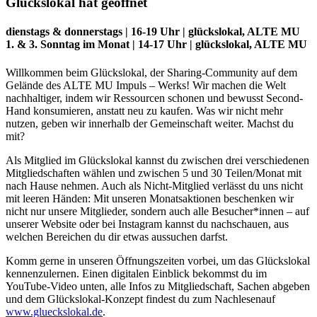
Glückslokal hat geöffnet
dienstags & donnerstags | 16-19 Uhr | glückslokal, ALTE MU
1. & 3. Sonntag im Monat | 14-17 Uhr | glückslokal, ALTE MU
Willkommen beim Glückslokal, der Sharing-Community auf dem
Gelände des ALTE MU Impuls – Werks! Wir machen die Welt
nachhaltiger, indem wir Ressourcen schonen und bewusst Second-
Hand konsumieren, anstatt neu zu kaufen. Was wir nicht mehr
nutzen, geben wir innerhalb der Gemeinschaft weiter. Machst du
mit?
Als Mitglied im Glückslokal kannst du zwischen drei verschiedenen
Mitgliedschaften wählen und zwischen 5 und 30 Teilen/Monat mit
nach Hause nehmen. Auch als Nicht-Mitglied verlässt du uns nicht
mit leeren Händen: Mit unseren Monatsaktionen beschenken wir
nicht nur unsere Mitglieder, sondern auch alle Besucher*innen – auf
unserer Website oder bei Instagram kannst du nachschauen, aus
welchen Bereichen du dir etwas aussuchen darfst.
Komm gerne in unseren Öffnungszeiten vorbei, um das Glückslokal
kennenzulernen. Einen digitalen Einblick bekommst du im
YouTube-Video unten, alle Infos zu Mitgliedschaft, Sachen abgeben
und dem Glückslokal-Konzept findest du zum Nachlesenauf
www.glueckslokal.de
.