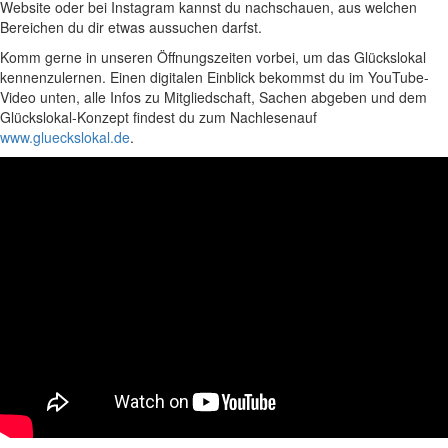
Website oder bei Instagram kannst du nachschauen, aus welchen
Bereichen du dir etwas aussuchen darfst.
Komm gerne in unseren Öffnungszeiten vorbei, um das Glückslokal
kennenzulernen. Einen digitalen Einblick bekommst du im YouTube-
Video unten, alle Infos zu Mitgliedschaft, Sachen abgeben und dem
Glückslokal-Konzept findest du zum Nachlesenauf
www.glueckslokal.de
.