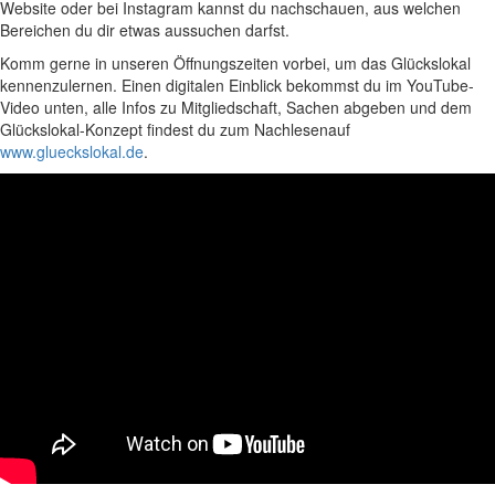
Website oder bei Instagram kannst du nachschauen, aus welchen
Bereichen du dir etwas aussuchen darfst.
Komm gerne in unseren Öffnungszeiten vorbei, um das Glückslokal
kennenzulernen. Einen digitalen Einblick bekommst du im YouTube-
Video unten, alle Infos zu Mitgliedschaft, Sachen abgeben und dem
Glückslokal-Konzept findest du zum Nachlesenauf
www.glueckslokal.de
.