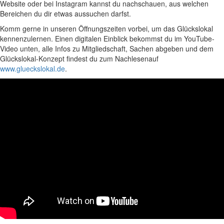
Website oder bei Instagram kannst du nachschauen, aus welchen
Bereichen du dir etwas aussuchen darfst.
Komm gerne in unseren Öffnungszeiten vorbei, um das Glückslokal
kennenzulernen. Einen digitalen Einblick bekommst du im YouTube-
Video unten, alle Infos zu Mitgliedschaft, Sachen abgeben und dem
Glückslokal-Konzept findest du zum Nachlesenauf
www.glueckslokal.de
.