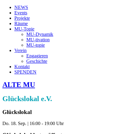
NEWS
Events
Projekte
Räume
MU-Topie
MU-Dynamik
MU-tivation
MU-topie
Verein
Engagieren
Geschichte
Kontakt
SPENDEN
ALTE MU
Glückslokal e.V.
Glückslokal
Do. 18. Sep.
|
16:00 - 19:00 Uhr