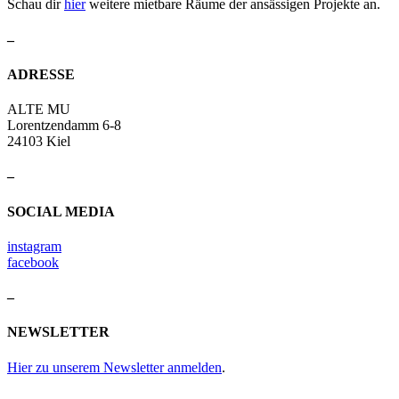
Schau dir
hier
weitere mietbare Räume der ansässigen Projekte an.
–
ADRESSE
ALTE MU
Lorentzendamm 6-8
24103 Kiel
–
SOCIAL MEDIA
instagram
facebook
–
NEWSLETTER
Hier zu unserem Newsletter anmelden
.