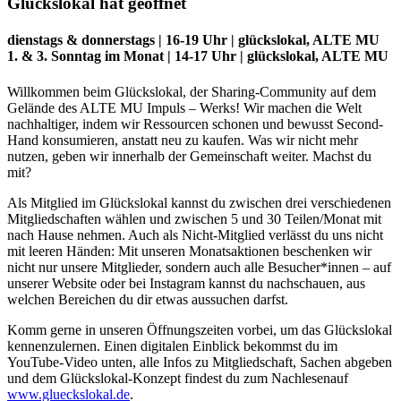
Glückslokal hat geöffnet
dienstags & donnerstags | 16-19 Uhr | glückslokal, ALTE MU
1. & 3. Sonntag im Monat | 14-17 Uhr | glückslokal, ALTE MU
Willkommen beim Glückslokal, der Sharing-Community auf dem
Gelände des ALTE MU Impuls – Werks! Wir machen die Welt
nachhaltiger, indem wir Ressourcen schonen und bewusst Second-
Hand konsumieren, anstatt neu zu kaufen. Was wir nicht mehr
nutzen, geben wir innerhalb der Gemeinschaft weiter. Machst du
mit?
Als Mitglied im Glückslokal kannst du zwischen drei verschiedenen
Mitgliedschaften wählen und zwischen 5 und 30 Teilen/Monat mit
nach Hause nehmen. Auch als Nicht-Mitglied verlässt du uns nicht
mit leeren Händen: Mit unseren Monatsaktionen beschenken wir
nicht nur unsere Mitglieder, sondern auch alle Besucher*innen – auf
unserer Website oder bei Instagram kannst du nachschauen, aus
welchen Bereichen du dir etwas aussuchen darfst.
Komm gerne in unseren Öffnungszeiten vorbei, um das Glückslokal
kennenzulernen. Einen digitalen Einblick bekommst du im
YouTube-Video unten, alle Infos zu Mitgliedschaft, Sachen abgeben
und dem Glückslokal-Konzept findest du zum Nachlesenauf
www.glueckslokal.de
.