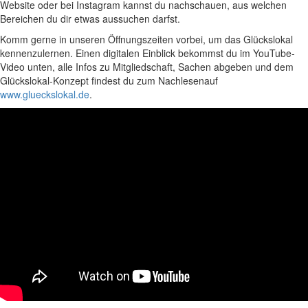
Website oder bei Instagram kannst du nachschauen, aus welchen
Bereichen du dir etwas aussuchen darfst.
Komm gerne in unseren Öffnungszeiten vorbei, um das Glückslokal
kennenzulernen. Einen digitalen Einblick bekommst du im YouTube-
Video unten, alle Infos zu Mitgliedschaft, Sachen abgeben und dem
Glückslokal-Konzept findest du zum Nachlesenauf
www.glueckslokal.de
.