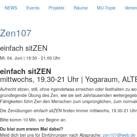
NEWS
Events
Projekte
Räume
MU-Topie
Verein
Zen107
einfach sitZEN
Mi. 04. Juni
|
19:30 - 21:00 Uhr
einfach sitZEN
mittwochs, 19.30-21 Uhr | Yogaraum, AL
Aufrecht sitzen, still, ohne irgendetwas erreichen oder festhalten zu 
grundlegende Übung des Zen, wie sie seit Jahrtausenden weitergegebe
Fähigkeiten führt Zen den Menschen zum ursprünglichen, zum normal
Die Zenübungen
einfach sitZEN
finden immer mittwochs, 19.30-21 Uh
Bitte komm 10 Min. vor Beginn an.
Du bist zum ersten Mal dabei?
Meld dich bei uns für Einführungen nach Absprache:
zen107@web.de