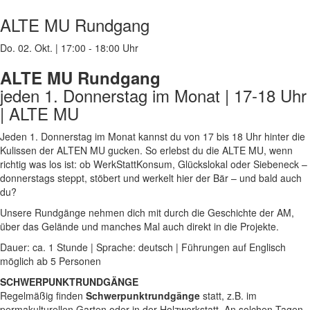
ALTE MU Rundgang
Do. 02. Okt.
|
17:00 - 18:00 Uhr
ALTE MU Rundgang
jeden 1. Donnerstag im Monat | 17-18 Uhr
| ALTE MU
Jeden 1. Donnerstag im Monat kannst du von 17 bis 18 Uhr hinter die
Kulissen der ALTEN MU gucken.
So erlebst du die ALTE MU, wenn
richtig was los ist: ob WerkStattKonsum, Glückslokal oder Siebeneck –
donnerstags steppt, stöbert und werkelt hier der Bär – und bald auch
du?
Unsere Rundgänge nehmen dich mit durch die Geschichte der AM,
über das Gelände und manches Mal auch direkt in die Projekte.
Dauer: ca. 1 Stunde | Sprache: deutsch | Führungen auf Englisch
möglich ab 5 Personen
SCHWERPUNKTRUNDGÄNGE
Regelmäßig finden
Schwerpunktrundgänge
statt, z.B. im
permakulturellen Garten oder in der Holzwerkstatt. An solchen Tagen