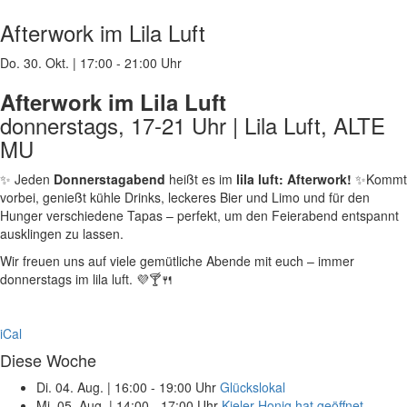
Afterwork im Lila Luft
Do. 30. Okt.
|
17:00 - 21:00 Uhr
Afterwork im Lila Luft
donnerstags, 17-21 Uhr | Lila Luft, ALTE
MU
✨ Jeden
Donnerstagabend
heißt es im
lila luft: Afterwork!
✨Kommt
vorbei, genießt kühle Drinks, leckeres Bier und Limo und für den
Hunger verschiedene Tapas – perfekt, um den Feierabend entspannt
ausklingen zu lassen.
Wir freuen uns auf viele gemütliche Abende mit euch – immer
donnerstags im lila luft. 💜🍸🍴
iCal
Diese Woche
Di. 04. Aug.
|
16:00 - 19:00 Uhr
Glückslokal
Mi. 05. Aug.
|
14:00 - 17:00 Uhr
Kieler Honig hat geöffnet