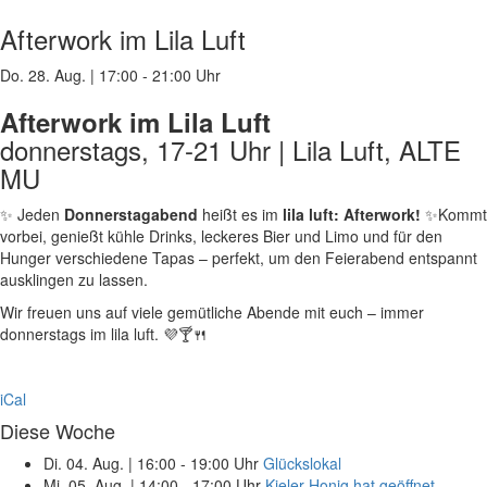
Afterwork im Lila Luft
Do. 28. Aug.
|
17:00 - 21:00 Uhr
Afterwork im Lila Luft
donnerstags, 17-21 Uhr | Lila Luft, ALTE
MU
✨ Jeden
Donnerstagabend
heißt es im
lila luft: Afterwork!
✨Kommt
vorbei, genießt kühle Drinks, leckeres Bier und Limo und für den
Hunger verschiedene Tapas – perfekt, um den Feierabend entspannt
ausklingen zu lassen.
Wir freuen uns auf viele gemütliche Abende mit euch – immer
donnerstags im lila luft. 💜🍸🍴
iCal
Diese Woche
Di. 04. Aug.
|
16:00 - 19:00 Uhr
Glückslokal
Mi. 05. Aug.
|
14:00 - 17:00 Uhr
Kieler Honig hat geöffnet