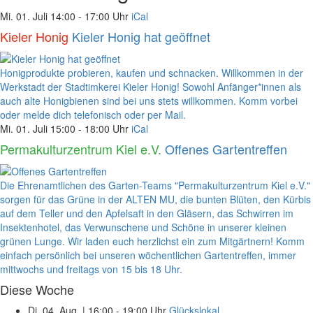
Mi. 01. Juli
14:00 - 17:00 Uhr
iCal
Kieler Honig
Kieler Honig hat geöffnet
Honigprodukte probieren, kaufen und schnacken. Willkommen in der
Werkstadt der Stadtimkerei Kieler Honig! Sowohl Anfänger*innen als
auch alte Honigbienen sind bei uns stets willkommen. Komm vorbei
oder melde dich telefonisch oder per Mail.
Mi. 01. Juli
15:00 - 18:00 Uhr
iCal
Permakulturzentrum Kiel e.V.
Offenes Gartentreffen
Die Ehrenamtlichen des Garten-Teams "Permakulturzentrum Kiel e.V."
sorgen für das Grüne in der ALTEN MU, die bunten Blüten, den Kürbis
auf dem Teller und den Apfelsaft in den Gläsern, das Schwirren im
Insektenhotel, das Verwunschene und Schöne in unserer kleinen
grünen Lunge. Wir laden euch herzlichst ein zum Mitgärtnern! Komm
einfach persönlich bei unseren wöchentlichen Gartentreffen, immer
mittwochs und freitags von 15 bis 18 Uhr.
Diese Woche
Di. 04. Aug.
|
16:00 - 19:00 Uhr
Glückslokal