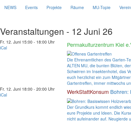
NEWS
Events
Projekte
Räume
MU-Topie
Verein
Veranstaltungen - 12 Juni 26
Fr. 12. Juni
15:00 - 18:00 Uhr
Permakulturzentrum Kiel e.
iCal
Die Ehrenamtlichen des Garten-Te
ALTEN MU, die bunten Blüten, den 
Schwirren im Insektenhotel, das 
euch herzlichst ein zum Mitgärtne
Gartentreffen, immer mittwochs und
Fr. 12. Juni
18:00 - 20:00 Uhr
WerkStattKonsum
Bohren: 
iCal
Der Grundkurs kommt endlich wiede
eure Projekte und Ideen. Die Kur
nicht aufeinander auf. Neugierde u