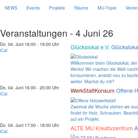
NEWS
Events
Projekte
Räume
MU-Topie
Verein
Veranstaltungen - 4 Juni 26
Do. 04. Juni
16:00 - 19:00 Uhr
Glückslokal e.V.
Glücksloka
iCal
Willkommen beim Glückslokal, de
Werks! Wir machen die Welt nach
konsumieren, anstatt neu zu kaufe
weiter. Machst du mit?
Do. 04. Juni
16:00 - 20:00 Uhr
WerkStattKonsum
Offene H
iCal
Zweimal die Woche stehen wir euch 
findet ihr Holz, Schrauben, Beschl
auf ein Projekt.
Do. 04. Juni
17:00 - 18:00 Uhr
ALTE MU Kreativzentrum
A
iCal