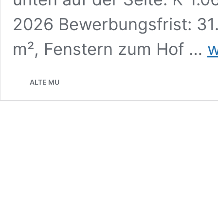
2026 Bewerbungsfrist: 31
Pro
m², Fenstern zum Hof …
w
in
der
AL
ALTE MU
MU